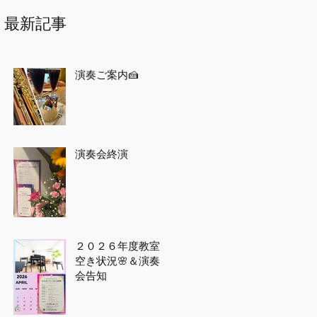
最新記事
演奏ご案内🍰
演奏会終演
２０２６年度教室
空き状況🌸＆演奏
会告知