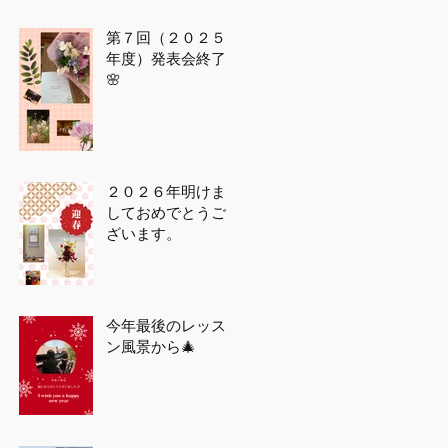
第７回（２０２５
年度）発表会終了
🌸
２０２６年明けま
しておめでとうご
ざいます。
今年最後のレッス
ン風景から🎄