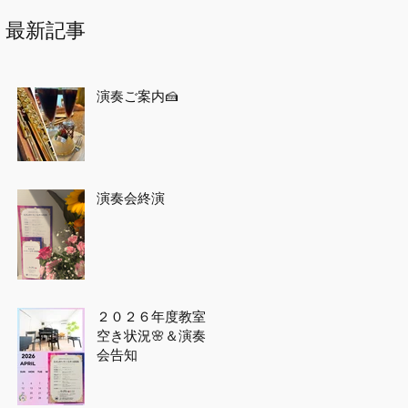
最新記事
演奏ご案内🍰
演奏会終演
２０２６年度教室
空き状況🌸＆演奏
会告知