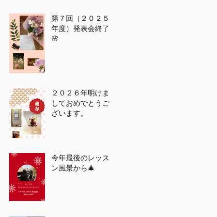
第７回（２０２５
年度）発表会終了
🌸
２０２６年明けま
しておめでとうご
ざいます。
今年最後のレッス
ン風景から🎄