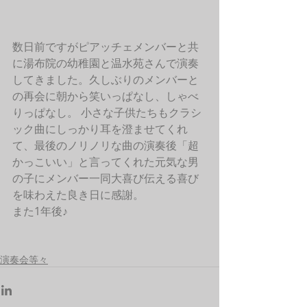
数日前ですがピアッチェメンバーと共
に湯布院の幼稚園と温水苑さんで演奏
してきました。久しぶりのメンバーと
の再会に朝から笑いっぱなし、しゃべ
りっぱなし。 小さな子供たちもクラシ
ック曲にしっかり耳を澄ませてくれ
て、最後のノリノリな曲の演奏後「超
かっこいい」と言ってくれた元気な男
の子にメンバー一同大喜び伝える喜び
を味わえた良き日に感謝。
また1年後♪
演奏会等々