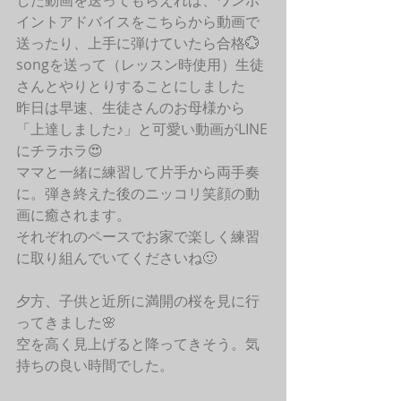
した動画を送ってもらえれば、ワンポ
イントアドバイスをこちらから動画で
送ったり、上手に弾けていたら合格💮
songを送って（レッスン時使用）生徒
さんとやりとりすることにしました
昨日は早速、生徒さんのお母様から
「上達しました♪」と可愛い動画がLINE
にチラホラ😍
ママと一緒に練習して片手から両手奏
に。弾き終えた後のニッコリ笑顔の動
画に癒されます。
それぞれのペースでお家で楽しく練習
に取り組んでいてくださいね🙂
夕方、子供と近所に満開の桜を見に行
ってきました🌸
空を高く見上げると降ってきそう。気
持ちの良い時間でした。