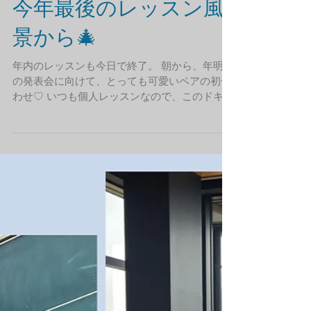
今年最後のレッスン風
景から🎄
年内のレッスンも今日で終了。 朝から、年明け
の発表会に向けて、とっても可愛いペアの初合
わせ♡ いつも個人レッスンなので、このドキド
キの空気間も新鮮です(^^)/ 年中さんの生徒さん
は小学生のお姉さんと合わせるために一生懸命
練習頑張ってます。 今日はドキドキして、ちょ
っとよそ行きのお顔♡ 小学生の生徒さんは、小
さい子大好きで、しっかりリード。今日は最後
まで通ることを目標に。 可愛いなあ。。💛 こ
うやって少しずつ成長を重ねる生徒さんの姿に
癒されながら、今年も楽しくレッスンできたこ
と 毎年ながら心から感謝いたします。 生徒さ
んの成長をサポート出来る様に年明けからもし
っかりとレッスンしてまいりたいと思います。