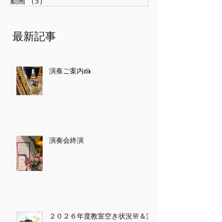
た。音楽専科の先生もお顔を見たらすぐに思い
出し、『あー！！笑』と談笑。昔を思い出しと
全ての記事
（88）
88件の記事
ても楽しい時間でした。 次の日の夜はホテルシ
教室レッスン、発表会
（48）
48件の記事
ェラトンにて感謝の会。 ちょこっと演奏とあま
演奏会等々
（39）
39件の記事
り得意ではないトークを頑張ってきました。2
動画
（3）
3件の記事
日間仕事も挟み2往復のハードな帰省でした
が、恩師の周りの温かく素晴らしい方々と、恩
師の笑顔、故郷での沢山の繋がりの中で、私自
最新記事
身思い出に残る会となりました。こちらの恩師
の詳細につきましては、後日、地元紙にて掲載
されるそうです。 年末まではこれから、教室の
演奏ご案内🍰
発表会へ向けての譜読み指導に力を入
演奏会終演