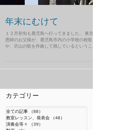
年末にむけて
１２月初旬も鹿児島へ行ってきました。 東京の
恩師のお父様が、鹿児島市内の小学校の校歌
や、沢山の歌を作曲して残しているということ
が最近になってわかり、そこから恩師が編曲を
した『城山』をお届けに、八幡小学校へ。ピア
ノ演奏のサポートで、朝一の新幹線に乗って八
幡小学校へ向かいました。とても和やかで明る
い女性の校長先生と教頭先生に出迎えられまし
た。昨年度から校舎の建て替えと共にバリアフ
リーになり、エレベーターもついてるとのこと
​カテゴリー
で4階の音楽室にもスムーズに移動できまし