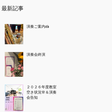
最新記事
演奏ご案内🍰
演奏会終演
２０２６年度教室
空き状況🌸＆演奏
会告知