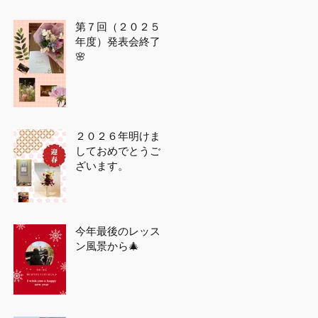
第７回（２０２５
年度）発表会終了
🌸
２０２６年明けま
しておめでとうご
ざいます。
今年最後のレッス
ン風景から🎄