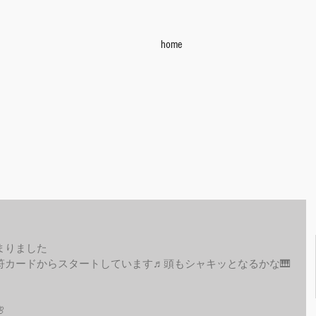
home
まりました
符カードからスタートしています♬頭もシャキッとなるかな🎹
