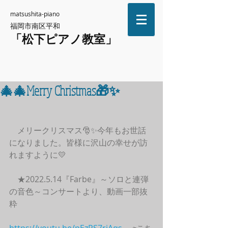
matsushita-piano
福岡市南区平和
「松下ピアノ教室」
🎄🎄Merry Christmas🎁✨
　メリークリスマス🎅✨今年もお世話
になりました。皆様に沢山の幸せが訪
れますように💛
　★2022.5.14『Farbe』～ソロと連弾
の音色～コンサートより、動画一部抜
粋