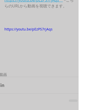
https://youtu.be/pEzPS7rjAqs　
 ⇦こち
らのURLから動画を視聴できます。
https://youtu.be/pEzPS7rjAqs
動画