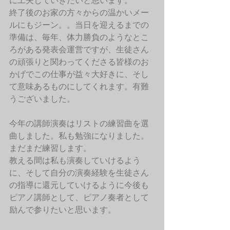
に工夫していきたいと思います。
終了後のお家の方々からの温かいメー
ルにもジーン。。当日を迎えるまでの
準備は、毎年、体力勝負のようなとこ
ろがある発表会運営ですが、生徒さん
の頑張りと関わってくださる皆様のお
かげでこの仕事が益々大好きに、そし
て意味あるものにしてくれます。有難
うございました。
今年の講師演奏はリストの練習曲を選
曲しました。私も勉強になりました。
まだまだ練習します。
教える間は私も演奏していけるよう
に、そして自分の演奏経験を生徒さん
の指導に還元していけるように今後も
ピアノ講師として、ピアノ奏者として
励んで参りたいと思います。