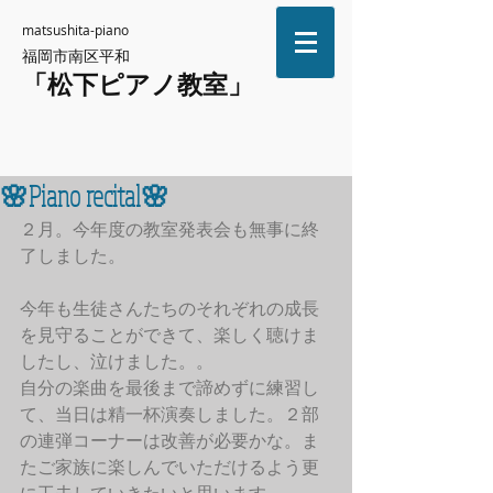
matsushita-piano
福岡市南区平和
「松下ピアノ教室」
🌸Piano recital🌸
２月。今年度の教室発表会も無事に終
了しました。
今年も生徒さんたちのそれぞれの成長
を見守ることができて、楽しく聴けま
したし、泣けました。。
自分の楽曲を最後まで諦めずに練習し
て、当日は精一杯演奏しました。２部
の連弾コーナーは改善が必要かな。ま
たご家族に楽しんでいただけるよう更